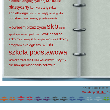
konkurs
piosenki anglojęzycznej
plastyczny
konkurs z języka
angielskiego
mistrz
noc wigilijna
ortografia
podstawowa
projekty
przedstawienie
skb
Rowerem przez życie
sklep
Straż pożarna
sport
spotkania opłatkowe
szkolny
szkolny
szkolny klub bezpieczeństwa
szkoła
program ekologiczny
szkoła podstawowa
uczymy
tabliczka mnożenia
turniej warcabowy
się bawiąc
wiosenalia
zerówka
Szkoła Podstawowa 
Walidacja
XHTML
1.