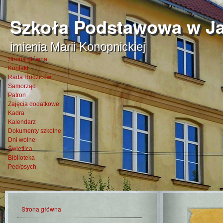
Szkoła Podstawowa w Ja
imienia Marii Konopnickiej
Strona główna
Kontakt
Rada Rodziców
Samorząd
Patron
Zajęcia dodatkowe
Kadra
Kalendarz
Dokumenty szkolne
Dni wolne
Świetlica
Biblioteka
Ped/psych
Strona główna