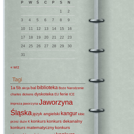
P
W
Ś
C
P
S
N
1
2
3
4
5
6
7
8
9
10
11
12
13
14
15
16
17
18
19
20
21
22
23
24
25
26
27
28
29
30
31
« wrz
Tagi
biblioteka
1a
5b
bal
akcja
Boże Narodzenie
dyskoteka
ferie
charles dickens
EU
ICE
Jaworzyna
impreza
jaworzyna
Śląska
kangur
język angielski
kibic
konkurs
konkurs dekanalny
przez duże K
konkurs matematyczny
konkurs