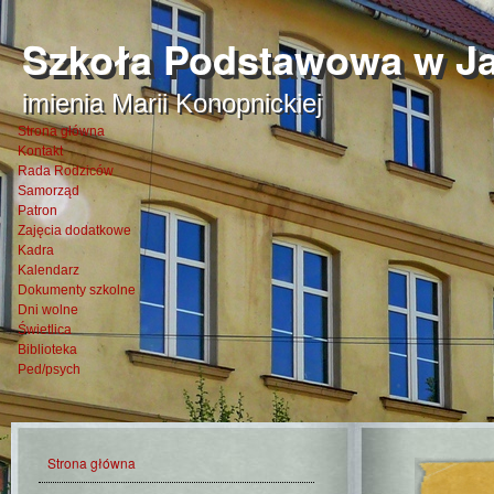
Szkoła Podstawowa w Ja
imienia Marii Konopnickiej
Strona główna
Kontakt
Rada Rodziców
Samorząd
Patron
Zajęcia dodatkowe
Kadra
Kalendarz
Dokumenty szkolne
Dni wolne
Świetlica
Biblioteka
Ped/psych
Strona główna