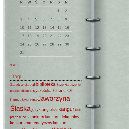
P
W
Ś
C
P
S
N
1
2
3
4
5
6
7
8
9
10
11
12
13
14
15
16
17
18
19
20
21
22
23
24
25
26
27
28
29
30
31
« wrz
Tagi
biblioteka
1a
5b
bal
akcja
Boże Narodzenie
dyskoteka
ferie
charles dickens
EU
ICE
Jaworzyna
impreza
jaworzyna
Śląska
kangur
język angielski
kibic
konkurs
konkurs dekanalny
przez duże K
konkurs matematyczny
konkurs