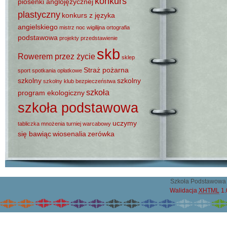
konkurs
piosenki anglojęzycznej
plastyczny
konkurs z języka
angielskiego
mistrz
noc wigilijna
ortografia
podstawowa
projekty
przedstawienie
skb
Rowerem przez życie
sklep
Straż pożarna
sport
spotkania opłatkowe
szkolny
szkolny
szkolny klub bezpieczeństwa
szkoła
program ekologiczny
szkoła podstawowa
uczymy
tabliczka mnożenia
turniej warcabowy
się bawiąc
wiosenalia
zerówka
Szkoła Podstawowa 
Walidacja
XHTML
1.