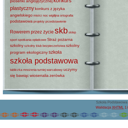
konkurs
piosenki anglojęzycznej
plastyczny
konkurs z języka
angielskiego
mistrz
noc wigilijna
ortografia
podstawowa
projekty
przedstawienie
skb
Rowerem przez życie
sklep
Straż pożarna
sport
spotkania opłatkowe
szkolny
szkolny
szkolny klub bezpieczeństwa
szkoła
program ekologiczny
szkoła podstawowa
uczymy
tabliczka mnożenia
turniej warcabowy
się bawiąc
wiosenalia
zerówka
Szkoła Podstawowa 
Walidacja
XHTML
1.