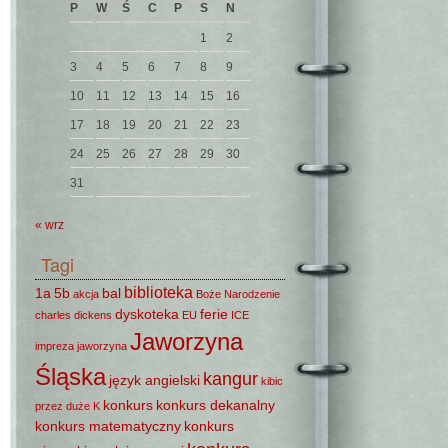
P
W
Ś
C
P
S
N
1
2
3
4
5
6
7
8
9
10
11
12
13
14
15
16
17
18
19
20
21
22
23
24
25
26
27
28
29
30
31
« wrz
Tagi
biblioteka
1a
5b
bal
akcja
Boże Narodzenie
dyskoteka
ferie
charles dickens
EU
ICE
Jaworzyna
impreza
jaworzyna
Śląska
kangur
język angielski
kibic
konkurs
konkurs dekanalny
przez duże K
konkurs matematyczny
konkurs