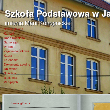
Szkoła Podstawowa w Ja
imienia Marii Konopnickiej
Strona główna
Kontakt
Rada Rodziców
Samorząd
Patron
Zajęcia dodatkowe
Kadra
Kalendarz
Dokumenty szkolne
Dni wolne
Świetlica
Biblioteka
Ped/psych
Strona główna