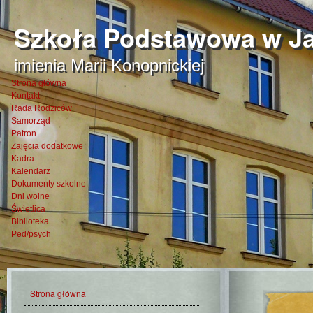
Szkoła Podstawowa w Ja
imienia Marii Konopnickiej
Strona główna
Kontakt
Rada Rodziców
Samorząd
Patron
Zajęcia dodatkowe
Kadra
Kalendarz
Dokumenty szkolne
Dni wolne
Świetlica
Biblioteka
Ped/psych
Strona główna