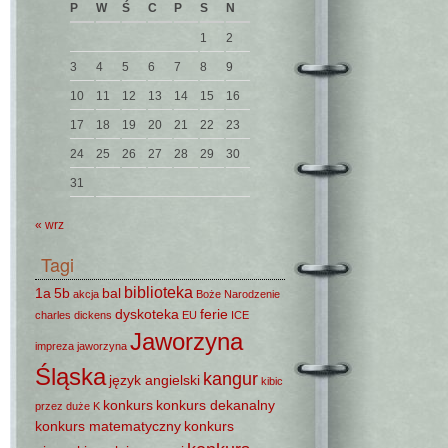
P
W
Ś
C
P
S
N
1
2
3
4
5
6
7
8
9
10
11
12
13
14
15
16
17
18
19
20
21
22
23
24
25
26
27
28
29
30
31
« wrz
Tagi
biblioteka
1a
5b
bal
akcja
Boże Narodzenie
dyskoteka
ferie
charles dickens
EU
ICE
Jaworzyna
impreza
jaworzyna
Śląska
kangur
język angielski
kibic
konkurs
konkurs dekanalny
przez duże K
konkurs matematyczny
konkurs