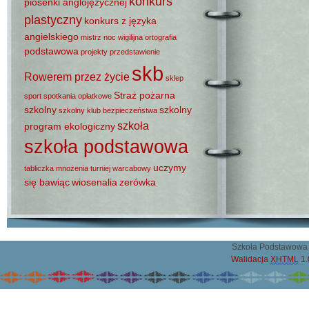
konkurs
piosenki anglojęzycznej
plastyczny
konkurs z języka
angielskiego
mistrz
noc wigilijna
ortografia
podstawowa
projekty
przedstawienie
skb
Rowerem przez życie
sklep
Straż pożarna
sport
spotkania opłatkowe
szkolny
szkolny
szkolny klub bezpieczeństwa
szkoła
program ekologiczny
szkoła podstawowa
uczymy
tabliczka mnożenia
turniej warcabowy
się bawiąc
wiosenalia
zerówka
Szkoła Podstawowa 
Walidacja
XHTML
1.