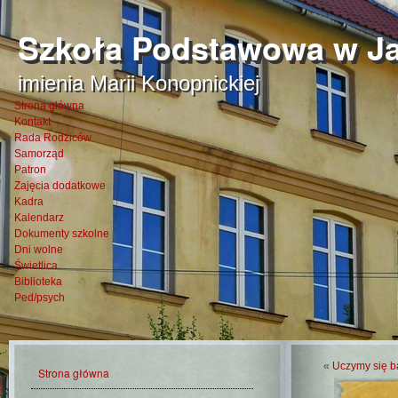
Szkoła Podstawowa w Ja
imienia Marii Konopnickiej
Strona główna
Kontakt
Rada Rodziców
Samorząd
Patron
Zajęcia dodatkowe
Kadra
Kalendarz
Dokumenty szkolne
Dni wolne
Świetlica
Biblioteka
Ped/psych
«
Uczymy się b
Strona główna