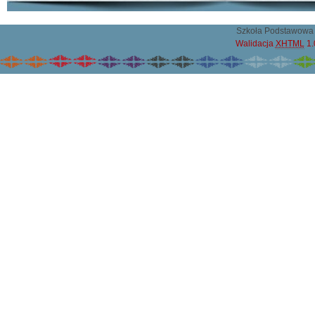
Szkoła Podstawowa 
Walidacja
XHTML
1.