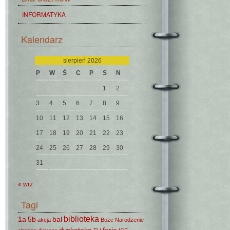
INFORMATYKA
Kalendarz
sierpień 2026
P
W
Ś
C
P
S
N
1
2
3
4
5
6
7
8
9
10
11
12
13
14
15
16
17
18
19
20
21
22
23
24
25
26
27
28
29
30
31
« wrz
Tagi
biblioteka
1a
5b
bal
akcja
Boże Narodzenie
dyskoteka
ferie