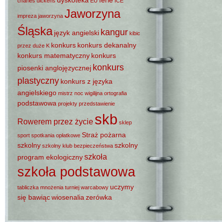
charles dickens
EU
ICE
Jaworzyna
impreza
jaworzyna
Śląska
kangur
język angielski
kibic
konkurs
konkurs dekanalny
przez duże K
konkurs matematyczny
konkurs
konkurs
piosenki anglojęzycznej
plastyczny
konkurs z języka
angielskiego
mistrz
noc wigilijna
ortografia
podstawowa
projekty
przedstawienie
skb
Rowerem przez życie
sklep
Straż pożarna
sport
spotkania opłatkowe
szkolny
szkolny
szkolny klub bezpieczeństwa
szkoła
program ekologiczny
szkoła podstawowa
uczymy
tabliczka mnożenia
turniej warcabowy
się bawiąc
wiosenalia
zerówka